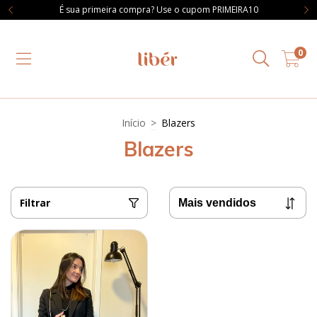
É sua primeira compra? Use o cupom PRIMEIRA10
0
Início
>
Blazers
Blazers
Filtrar