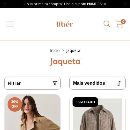
É sua primeira compra? Use o cupom PRIMEIRA10
0
Início
>
Jaqueta
Jaqueta
Filtrar
30
%
ESGOTADO
OFF