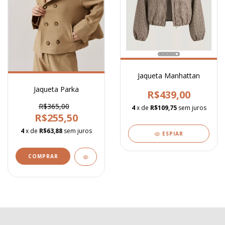
Jaqueta Manhattan
Jaqueta Parka
R$439,00
R$365,00
4
x de
R$109,75
sem juros
R$255,50
4
x de
R$63,88
sem juros
ESPIAR
COMPRAR