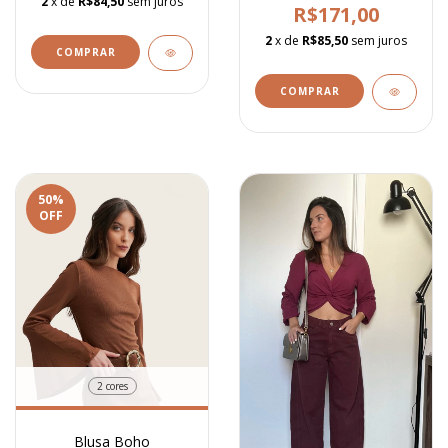
2
x de
R$84,50
sem juros
R$171,00
2
x de
R$85,50
sem juros
COMPRAR
COMPRAR
50
%
OFF
2 cores
Blusa Boho