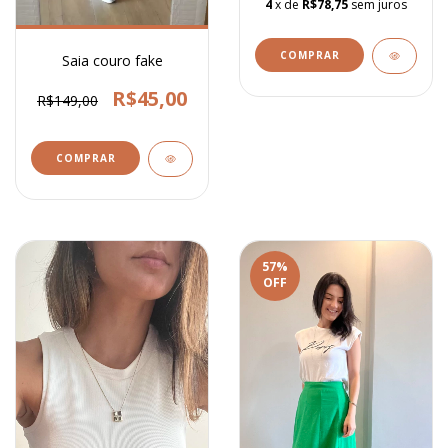
4
x de
R$78,75
sem juros
COMPRAR
Saia couro fake
R$45,00
R$149,00
COMPRAR
57
%
OFF