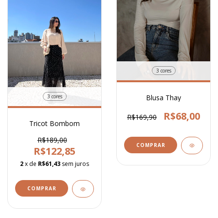
3 cores
Blusa Thay
3 cores
R$68,00
R$169,90
Tricot Bombom
R$189,00
COMPRAR
R$122,85
2
x de
R$61,43
sem juros
COMPRAR