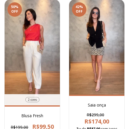
50
%
42
%
OFF
OFF
2 cores
Saia onça
R$299,00
Blusa Fresh
R$174,00
R$99,50
R$199,00
2
x de
R$87,00
sem juros