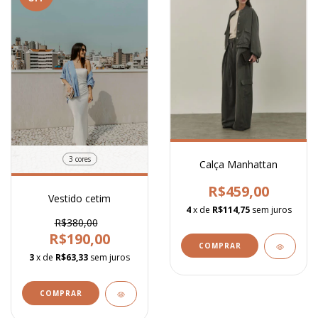
3 cores
Calça Manhattan
R$459,00
Vestido cetim
4
x de
R$114,75
sem juros
R$380,00
R$190,00
COMPRAR
3
x de
R$63,33
sem juros
COMPRAR