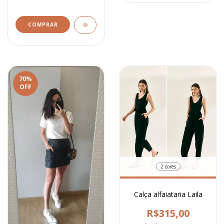
COMPRAR
70
%
OFF
2 cores
Calça alfaiataria Laila
R$315,00