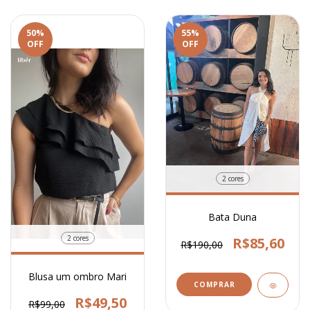
50
%
55
%
OFF
OFF
2 cores
Bata Duna
2 cores
R$85,60
R$190,00
Blusa um ombro Mari
COMPRAR
R$49,50
R$99,00