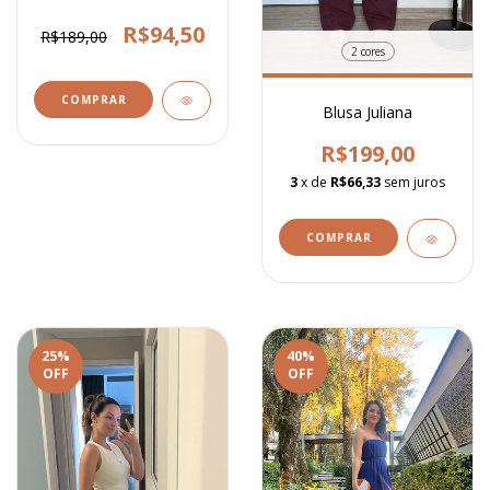
R$94,50
R$189,00
2 cores
COMPRAR
Blusa Juliana
R$199,00
3
x de
R$66,33
sem juros
COMPRAR
25
%
40
%
OFF
OFF