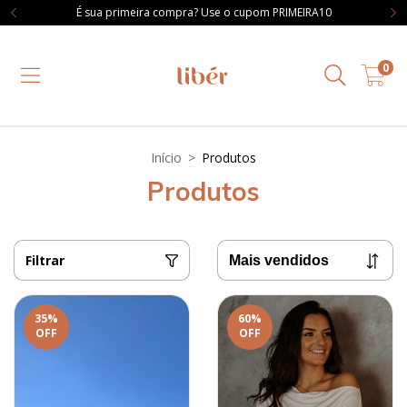
É sua primeira compra? Use o cupom PRIMEIRA10
0
Início
>
Produtos
Produtos
Filtrar
35
%
60
%
OFF
OFF