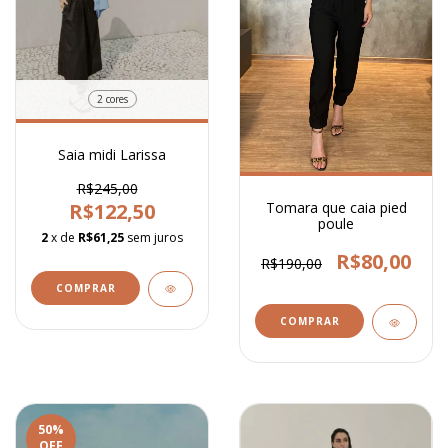
2 cores
Saia midi Larissa
R$245,00
R$122,50
Tomara que caia pied
poule
2
x de
R$61,25
sem juros
R$80,00
R$190,00
COMPRAR
COMPRAR
50
%
OFF