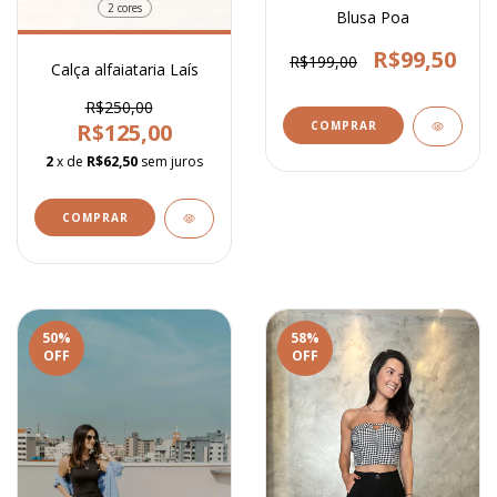
2 cores
Blusa Poa
R$99,50
R$199,00
Calça alfaiataria Laís
R$250,00
R$125,00
COMPRAR
2
x de
R$62,50
sem juros
COMPRAR
50
%
58
%
OFF
OFF