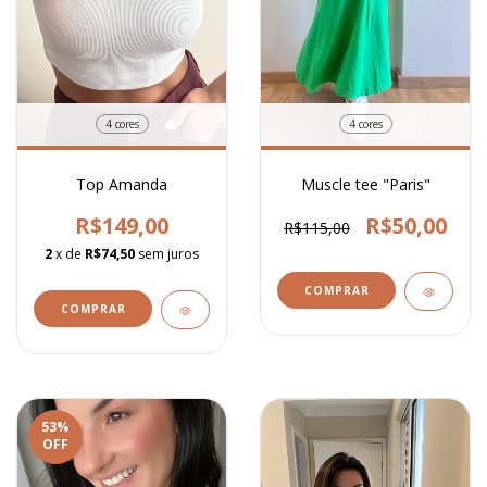
4 cores
4 cores
Top Amanda
Muscle tee "Paris"
R$149,00
R$50,00
R$115,00
2
x de
R$74,50
sem juros
COMPRAR
COMPRAR
53
%
OFF