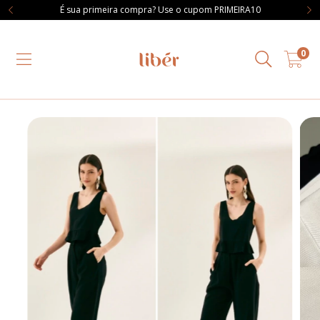
É sua primeira compra? Use o cupom PRIMEIRA10
0