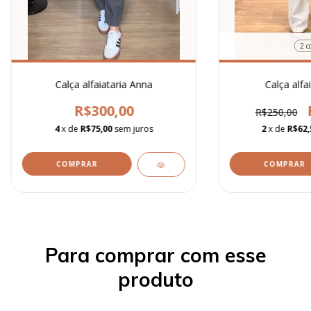
2 c
Calça alfaiataria Anna
Calça alfai
R$300,00
R$250,00
4
x de
R$75,00
sem juros
2
x de
R$62,
COMPRAR
COMPRAR
Para comprar com esse
produto