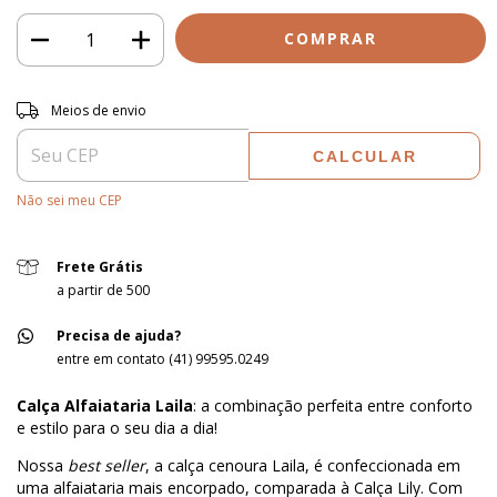
Entregas para o CEP:
ALTERAR CEP
Meios de envio
CALCULAR
Não sei meu CEP
Frete Grátis
a partir de 500
Precisa de ajuda?
entre em contato (41) 99595.0249
Calça Alfaiataria Laila
: a combinação perfeita entre conforto
e estilo para o seu dia a dia!
Nossa
best seller
, a calça cenoura Laila, é confeccionada em
uma alfaiataria mais encorpado, comparada à Calça Lily. Com