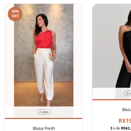
50
%
OFF
2 c
Blusa
2 cores
R$19
Blusa Fresh
3
x de
R$63,