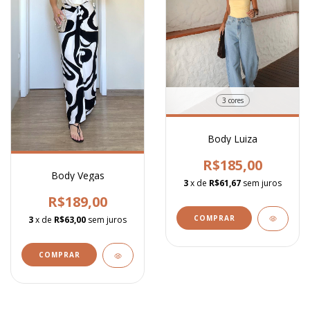
3 cores
Body Luiza
R$185,00
Body Vegas
3
x de
R$61,67
sem juros
R$189,00
COMPRAR
3
x de
R$63,00
sem juros
COMPRAR