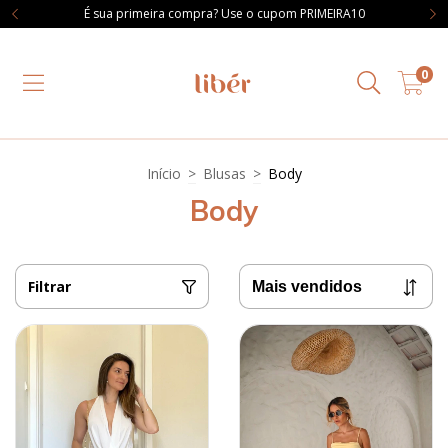
É sua primeira compra? Use o cupom PRIMEIRA10
0
Início
>
Blusas
>
Body
Body
Filtrar