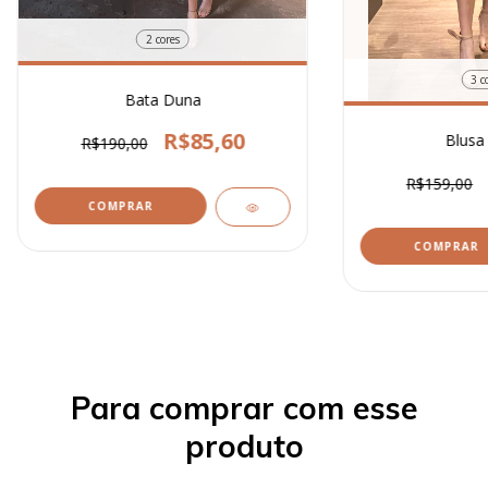
2 cores
3 c
Bata Duna
R$85,60
Blusa
R$190,00
R$159,00
COMPRAR
COMPRAR
Para comprar com esse
produto