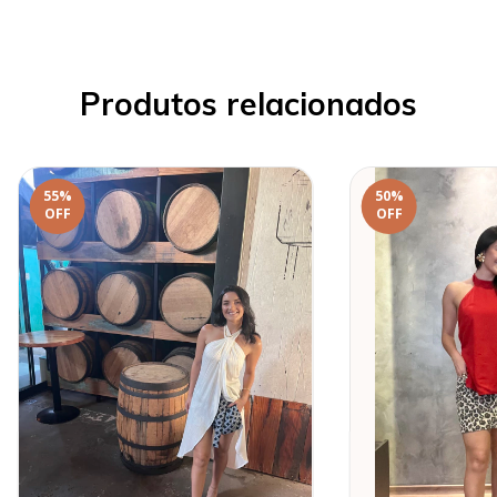
Produtos relacionados
55
%
50
%
OFF
OFF