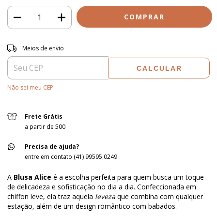
Entregas para o CEP:
ALTERAR CEP
Meios de envio
CALCULAR
Não sei meu CEP
Frete Grátis
a partir de 500
Precisa de ajuda?
entre em contato (41) 99595.0249
A
Blusa Alice
é a escolha perfeita para quem busca um toque
de delicadeza e sofisticação no dia a dia. Confeccionada em
chiffon leve, ela traz aquela
leveza
que combina com qualquer
estação, além de um design romântico com babados.