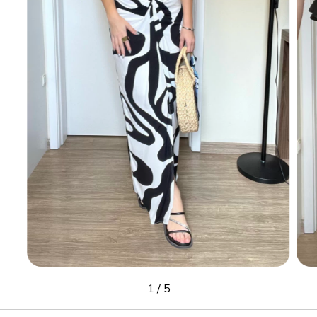
1
/
5