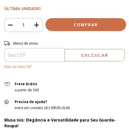
ÚLTIMA UNIDADE!
Entregas para o CEP:
ALTERAR CEP
Meios de envio
CALCULAR
Não sei meu CEP
Frete Grátis
a partir de 500
Precisa de ajuda?
entre em contato (41) 99595.0249
Blusa Isis: Elegância e Versatilidade para Seu Guarda-
Roupa!