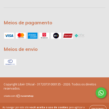
Meios de pagamento
Meios de envio
Copyright Libér Oficial - 31720731000135 - 2026. Todos os direitos
reservados.
Ao navegar por este site
você aceita o uso de cookies
para agilizar a