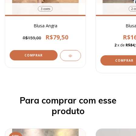
3 cores
2 c
Blusa Angra
Blusa
R$79,50
R$16
R$159,00
2
x de
R$84,
COMPRAR
COMPRAR
Para comprar com esse
produto