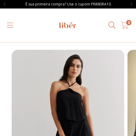
É sua primeira compra? Use o cupom PRIMEIRA10
0