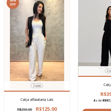
50
%
OFF
2 c
Calça
2 cores
R$39
Calça alfaiataria Laís
4
x de
R$97,
R$125,00
R$250,00