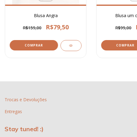
Blusa Angra
Blusa um 
R$79,50
R$159,00
R$99,00
COMPRAR
COMPRAR
Trocas e Devoluções
Entregas
Stay tuned! :)