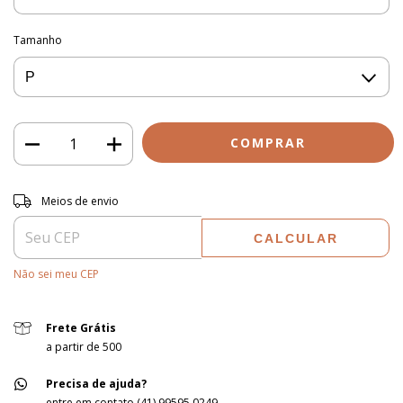
Tamanho
Entregas para o CEP:
ALTERAR CEP
Meios de envio
CALCULAR
Não sei meu CEP
Frete Grátis
a partir de 500
Precisa de ajuda?
entre em contato (41) 99595.0249