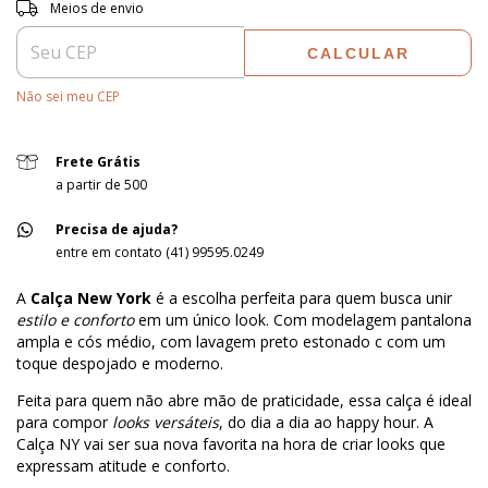
Entregas para o CEP:
ALTERAR CEP
Meios de envio
CALCULAR
Não sei meu CEP
Frete Grátis
a partir de 500
Precisa de ajuda?
entre em contato (41) 99595.0249
A
Calça New York
é a escolha perfeita para quem busca unir
estilo e conforto
em um único look. Com modelagem pantalona
ampla e cós médio, com lavagem preto estonado c com um
toque despojado e moderno.
Feita para quem não abre mão de praticidade, essa calça é ideal
para compor
looks versáteis
, do dia a dia ao happy hour. A
Calça NY vai ser sua nova favorita na hora de criar looks que
expressam atitude e conforto.