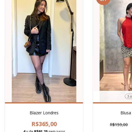
3 c
Blazer Londres
Blusa
R$365,00
R$159,00
4
x de
R$91,25
sem juros