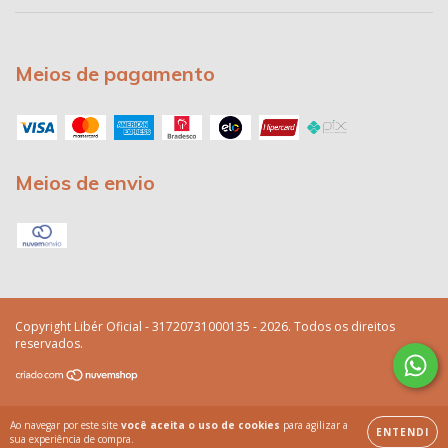
Meios de pagamento
Meios de envio
Copyright Libér Oficial - 31720731000135 - 2026. Todos os direitos
reservados.
Ao navegar por este site
você aceita o uso de cookies
para agilizar a
ENTENDI
sua experiência de compra.