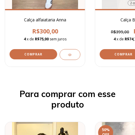
2 c
Calça alfaiataria Anna
Calça B
R$300,00
R$399,00
4
x de
R$75,00
sem juros
4
x de
R$74,
COMPRAR
COMPRAR
Para comprar com esse
produto
50
%
OFF