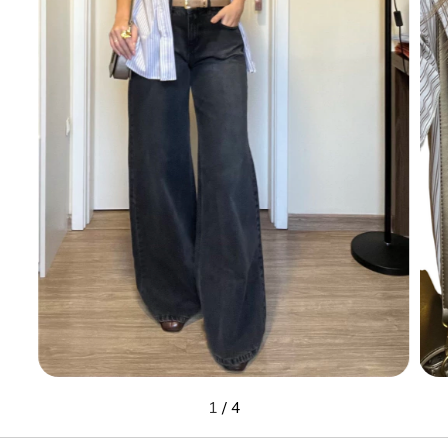
1
/
4