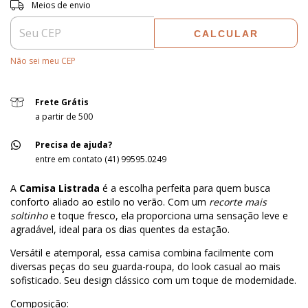
Entregas para o CEP:
ALTERAR CEP
Meios de envio
CALCULAR
Não sei meu CEP
Frete Grátis
a partir de 500
Precisa de ajuda?
entre em contato (41) 99595.0249
A
Camisa Listrada
é a escolha perfeita para quem busca
conforto aliado ao estilo no verão. Com um
recorte mais
soltinho
e toque fresco, ela proporciona uma sensação leve e
agradável, ideal para os dias quentes da estação.
Versátil e atemporal, essa camisa combina facilmente com
diversas peças do seu guarda-roupa, do look casual ao mais
sofisticado. Seu design clássico com um toque de modernidade.
Composição: