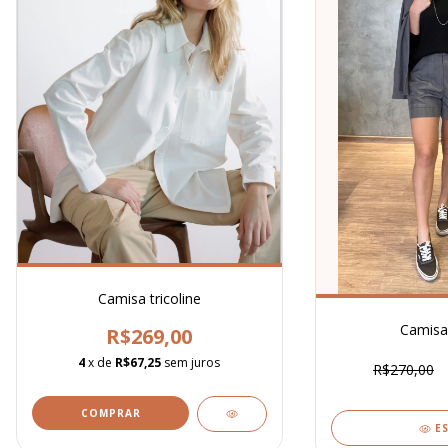
Camisa tricoline
Camisa
R$269,00
4
x de
R$67,25
sem juros
R$270,00
COMPRAR
E