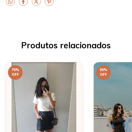
Produtos relacionados
70
%
50
%
OFF
OFF