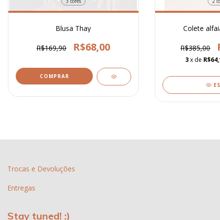
3 cores
2 c
Blusa Thay
Colete alfa
R$68,00
R$169,90
R$385,00
3
x de
R$64,
COMPRAR
E
Trocas e Devoluções
Entregas
Stay tuned! :)