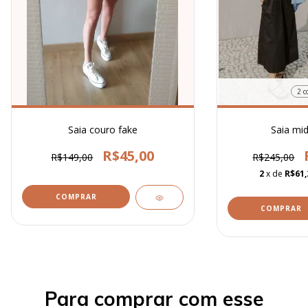
2 c
Saia couro fake
Saia mid
R$45,00
R$149,00
R$245,00
2
x de
R$61,
COMPRAR
COMPRAR
Para comprar com esse