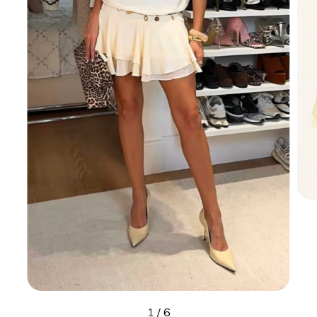
1
/
6