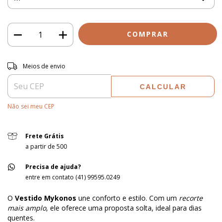
Entregas para o CEP:
ALTERAR CEP
Meios de envio
CALCULAR
Não sei meu CEP
Frete Grátis
a partir de 500
Precisa de ajuda?
entre em contato (41) 99595.0249
O
Vestido Mykonos
une conforto e estilo. Com um
recorte
mais amplo
, ele oferece uma proposta solta, ideal para dias
quentes.