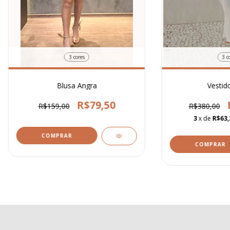
3 cores
3 c
Blusa Angra
Vestid
R$79,50
R$159,00
R$380,00
3
x de
R$63,
COMPRAR
COMPRAR