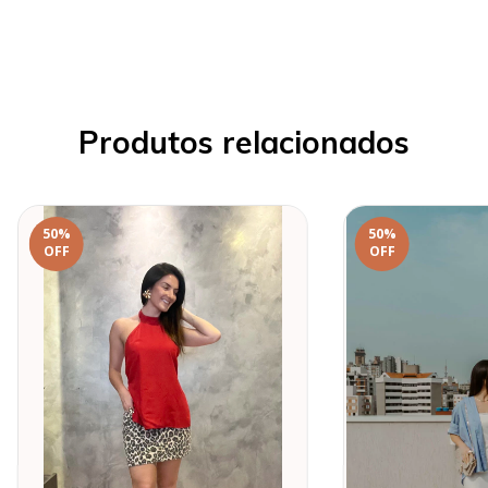
Produtos relacionados
50
%
50
%
OFF
OFF